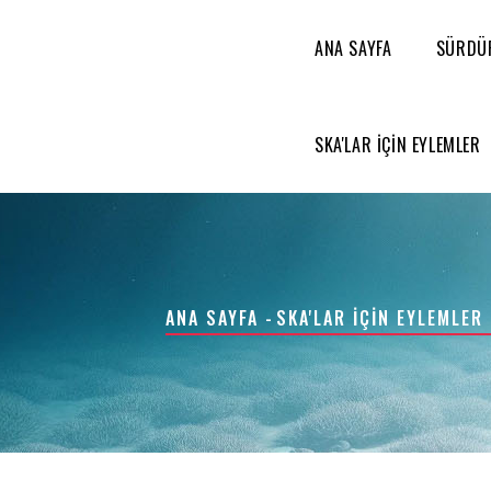
MENÜ
Ana
içeriğe
ANA SAYFA
SÜRDÜR
atla
SKA'LAR IÇIN EYLEMLER
SAYFA
ANA SAYFA
-
SKA'LAR IÇIN EYLEMLER
YOLU