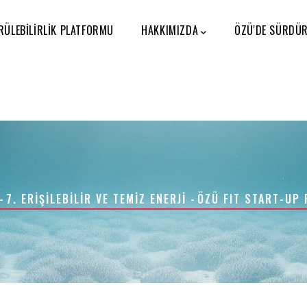
ÜLEBILIRLIK PLATFORMU
HAKKIMIZDA
ÖZÜ'DE SÜRDÜR
-
7. ERIŞILEBILIR VE TEMIZ ENERJI
-
ÖZÜ FIT START-UP 