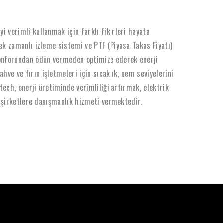
 verimli kullanmak için farklı fikirleri hayata
ek zamanlı izleme sistemi ve PTF (Piyasa Takas Fiyatı)
 konforundan ödün vermeden optimize ederek enerji
e ve fırın işletmeleri için sıcaklık, nem seviyelerini
tech, enerji üretiminde verimliliği artırmak, elektrik
e şirketlere danışmanlık hizmeti vermektedir.