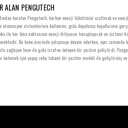
ER ALAN PENGUTECH
ından kurulan Pengutech, karbon enerji tüketimini azaltmak ve enerjiyi
ile otomasyon sistemlerinin kullanımı, gıda depolama koşullarının gerç
ka ile her bina noktasının enerji ihtiyacını hesaplayarak ve sistemi
emektedir. Bu konu üzerinde çalışmaya devam ederken, aynı zamanda kahv
ufu sağlayan hem de gıda israfını önleyen bir yazılım geliştirdi. Pengu
mi önlemek için yapay zeka tabanlı bir yazılım modeli de geliştirmiş v