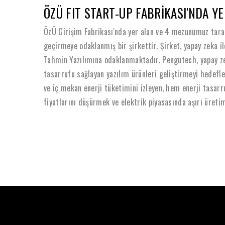
ÖZÜ FIT START-UP FABRİKASI'NDA Y
ÖzÜ Girişim Fabrikası'nda yer alan ve 4 mezunumuz taraf
geçirmeye odaklanmış bir şirkettir. Şirket, yapay zeka 
Tahmin Yazılımına odaklanmaktadır. Pengutech, yapay ze
tasarrufu sağlayan yazılım ürünleri geliştirmeyi hedefl
ve iç mekan enerji tüketimini izleyen, hem enerji tasarr
fiyatlarını düşürmek ve elektrik piyasasında aşırı üreti