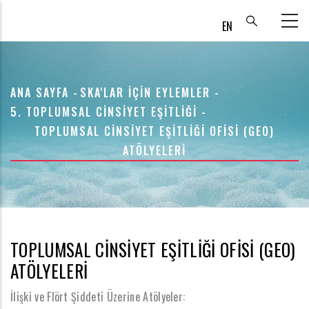
Ana
içeriğe
atla
SAYFA
ANA SAYFA
-
SKA'LAR IÇIN EYLEMLER
-
YOLU
5. TOPLUMSAL CINSIYET EŞITLIĞI
-
TOPLUMSAL CİNSİYET EŞİTLİĞİ OFİSİ (GEO)
ATÖLYELERİ
TOPLUMSAL CİNSİYET EŞİTLİĞİ OFİSİ (GEO)
ATÖLYELERİ
İlişki ve Flört Şiddeti Üzerine Atölyeler: